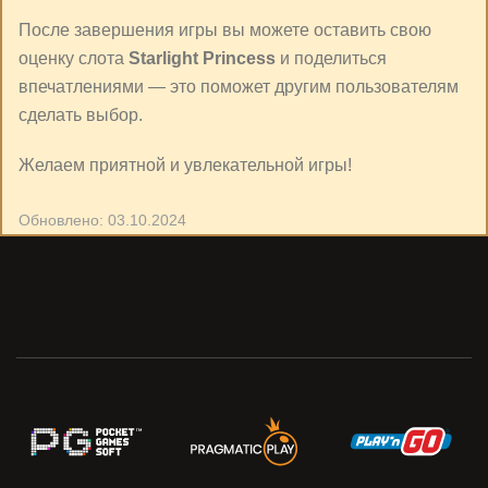
После завершения игры вы можете оставить свою
оценку слота
Starlight Princess
и поделиться
впечатлениями — это поможет другим пользователям
сделать выбор.
Желаем приятной и увлекательной игры!
Обновлено:
03.10.2024