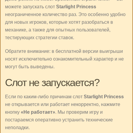
можете запускать слот
Starlight Princess
неограниченное количество раз. Это особенно удобно
для новых игроков, которые хотят разобраться в
механике, а также для опытных пользователей,
тестирующих стратегии ставок.
Обратите внимание: в бесплатной версии выигрыши
носят исключительно ознакомительный характер и не
могут быть выведены.
Слот не запускается?
Если по каким-либо причинам слот
Starlight Princess
не открывается или работает некорректно, нажмите
кнопку
«Не работает»
. Мы проверим игру и
постараемся оперативно устранить технические
неполадки.