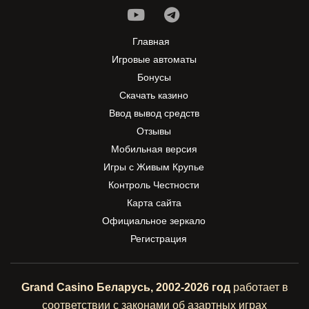
Главная
Игровые автоматы
Бонусы
Скачать казино
Ввод вывод средств
Отзывы
Мобильная версия
Игры с Живым Крупье
Контроль Честности
Карта сайта
Официальное зеркало
Регистрация
Grand Casino Беларусь, 2002-2026 год
работает в
соответствии с законами об азартных играх