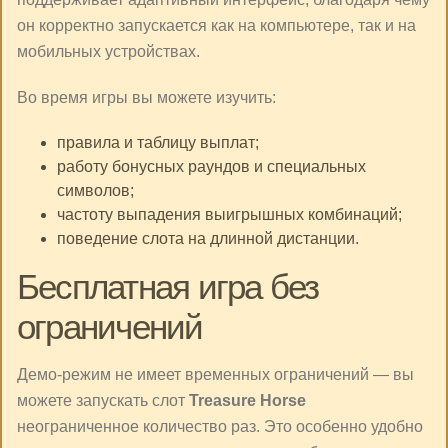
он корректно запускается как на компьютере, так и на
мобильных устройствах.
Во время игры вы можете изучить:
правила и таблицу выплат;
работу бонусных раундов и специальных
символов;
частоту выпадения выигрышных комбинаций;
поведение слота на длинной дистанции.
Бесплатная игра без
ограничений
Демо-режим не имеет временных ограничений — вы
можете запускать слот
Treasure Horse
неограниченное количество раз. Это особенно удобно