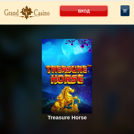
ВХОД
Treasure Horse