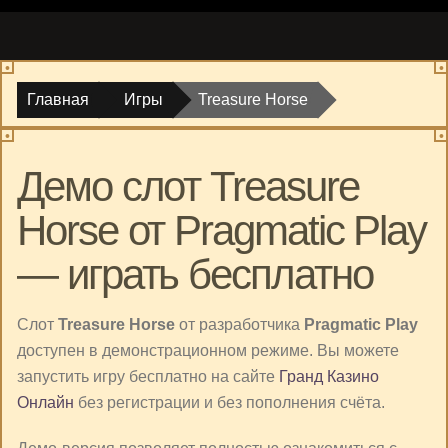
Главная
Игры
Treasure Horse
Демо слот Treasure
Horse от Pragmatic Play
— играть бесплатно
Слот
Treasure Horse
от разработчика
Pragmatic Play
доступен в демонстрационном режиме. Вы можете
запустить игру бесплатно на сайте
Гранд Казино
Онлайн
без регистрации и без пополнения счёта.