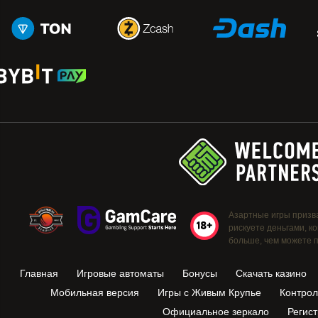
Азартные игры призва
рискуете деньгами, ко
больше, чем можете п
Главная
Игровые автоматы
Бонусы
Скачать казино
Мобильная версия
Игры с Живым Крупье
Контрол
Официальное зеркало
Регис