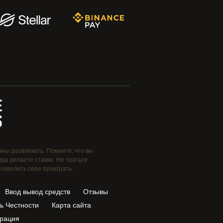
ны развлекать. Помните, что вы
гда делаете ставки. Не тратьте
озволить себе проиграть.
Ввод вывод средств
Отзывы
ь Честности
Карта сайта
трация