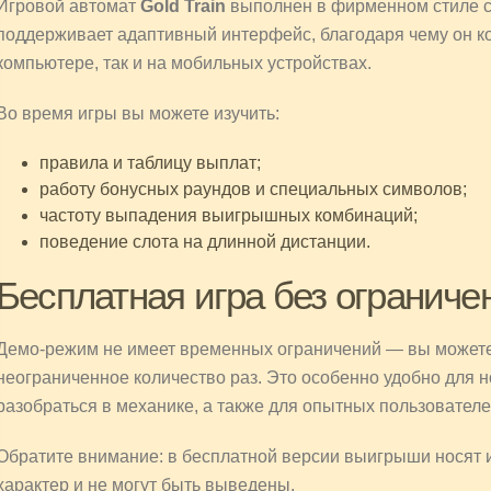
Игровой автомат
Gold Train
выполнен в фирменном стиле 
поддерживает адаптивный интерфейс, благодаря чему он ко
компьютере, так и на мобильных устройствах.
Во время игры вы можете изучить:
правила и таблицу выплат;
работу бонусных раундов и специальных символов;
частоту выпадения выигрышных комбинаций;
поведение слота на длинной дистанции.
Бесплатная игра без ограниче
Демо-режим не имеет временных ограничений — вы можете
неограниченное количество раз. Это особенно удобно для н
разобраться в механике, а также для опытных пользователе
Обратите внимание: в бесплатной версии выигрыши носят
характер и не могут быть выведены.