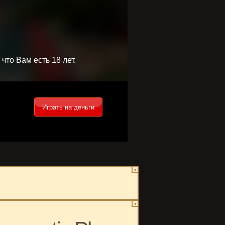
что Вам есть 18 лет.
Играть на деньги