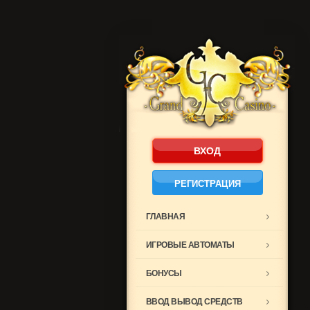
ВХОД
РЕГИСТРАЦИЯ
ГЛАВНАЯ
ИГРОВЫЕ АВТОМАТЫ
БОНУСЫ
ВВОД ВЫВОД СРЕДСТВ