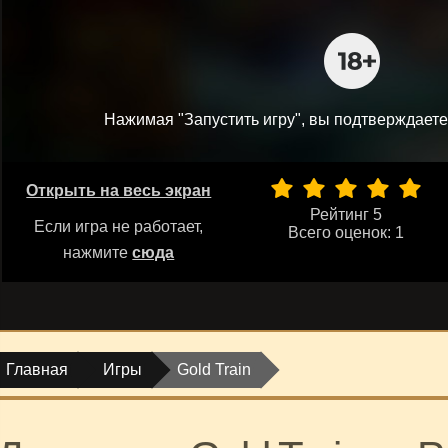
Нажимая "Запустить игру", вы подтверждаете 
Открыть на весь экран
Рейтинг
5
Если игра не работает,
Всего оценок:
1
нажмите
сюда
Главная
Игры
Gold Train