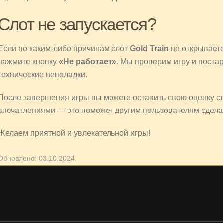
Слот не запускается?
Если по каким-либо причинам слот
Gold Train
не открываетс
нажмите кнопку
«Не работает»
. Мы проверим игру и поста
технические неполадки.
После завершения игры вы можете оставить свою оценку с
впечатлениями — это поможет другим пользователям сдела
Желаем приятной и увлекательной игры!
Обновлено:
03.10.2024