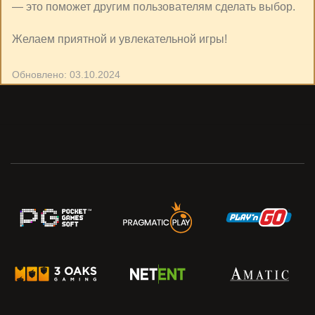
— это поможет другим пользователям сделать выбор.
Желаем приятной и увлекательной игры!
Обновлено:
03.10.2024