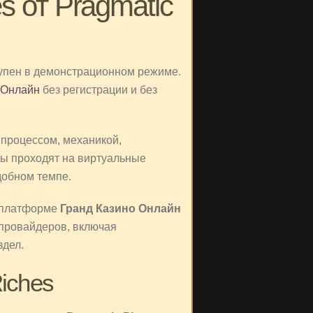
s от Pragmatic
упен в демонстрационном режиме.
 Онлайн
без регистрации и без
 процессом, механикой,
ы проходят на виртуальные
добном темпе.
 платформе
Гранд Казино Онлайн
 провайдеров, включая
здел.
iches