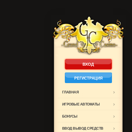
ВХОД
РЕГИСТРАЦИЯ
ГЛАВНАЯ
ИГРОВЫЕ АВТОМАТЫ
БОНУСЫ
ВВОД ВЫВОД СРЕДСТВ