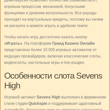
Демо-версия позволяет полностью ознакомиться с
игровым процессом, механикой, бонусными
функциями и уровнем волатильности. Все раунды
проходят на виртуальные кредиты, поэтому вы ничем
не рискуете и можете играть в удобном темпе.
Чтобы начать игру, достаточно нажать кнопку
«Играть»
. На платформе
Гранд Казино Онлайн
представлено более 10 000 игровых автоматов от
ведущих провайдеров, включая классические слоты,
видеослоты, настольные игры и live-раздел.
Особенности слота Sevens
High
Игровой автомат
Sevens High
выполнен в фирменном
стиле студии
Quickspin
и поддерживает адаптивный
интерфейс, благодаря чему он корректно запускается