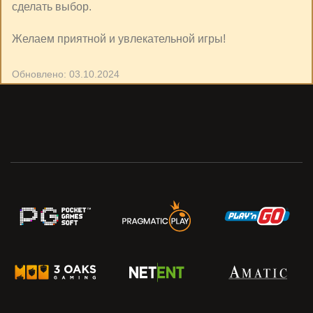
сделать выбор.
Желаем приятной и увлекательной игры!
Обновлено:
03.10.2024