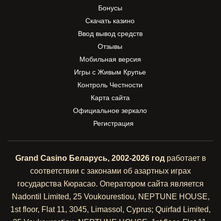
Бонусы
Скачать казино
Ввод вывод средств
Отзывы
Мобильная версия
Игры с Живым Крупье
Контроль Честности
Карта сайта
Официальное зеркало
Регистрация
Grand Casino Беларусь, 2002-2026 год
работает в
соответствии с законами об азартных играх
государства Кюрасао. Оператором сайта является
Nadontil Limited, 25 Voukourestiou, NEPTUNE HOUSE,
1st floor, Flat 11, 3045, Limassol, Cyprus; Quirfad Limited,