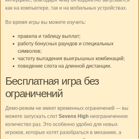
как на компьютере, так и на мобильных устройствах.
Во время игры вы можете изучить:
правила и таблицу выплат;
работу бонусных раундов и специальных
символов;
частоту выпадения выигрышных комбинаций;
поведение слота на длинной дистанции.
Бесплатная игра без
ограничений
Демо-режим не имеет временных ограничений — вы
можете запускать слот
Sevens High
неограниченное
количество раз. Это особенно удобно для новых
игроков, которые хотят разобраться в механике, а